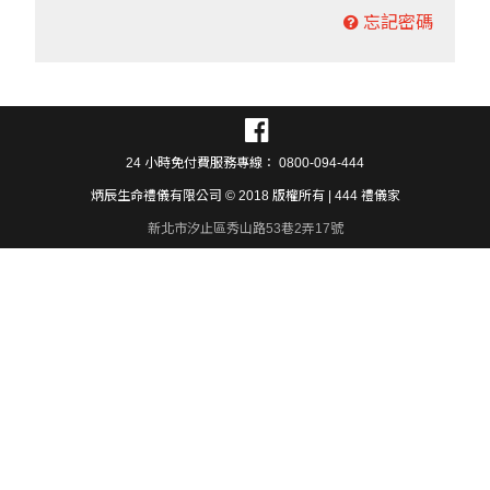
忘記密碼
24 小時免付費服務專線： 0800-094-444
炳辰生命禮儀有限公司 © 2018 版權所有 | 444 禮儀家
新北市汐止區秀山路53巷2弄17號